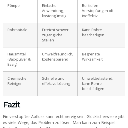
Pömpel
Einfache
Bei tiefen
Anwendung,
Verstopfungen oft
kostengünstig
ineffektiv
Rohrspirale
Erreicht schwer
Kann Rohre
zugängliche
beschädigen
Stellen
Hausmittel
Umweltfreundlich,
Begrenzte
(Backpulver &
kostensparend
Wirksamkeit
Essig)
Chemische
Schnelle und
Umweltbelastend,
Reiniger
effektive Lösung
kann Rohre
beschädigen
Fazit
Ein verstopfter Abfluss kann echt nervig sein. Glücklicherweise gibt
es viele Wege, das Problem zu lösen. Man kann zum Beispiel