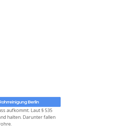
Rohrreinigung Berlin
luss aufkommt. Laut § 535
d halten. Darunter fallen
rohre.