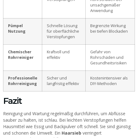
unsachgemäßer
Anwendung
Pümpel
Schnelle Lösung
Begrenzte Wirkung
Nutzung
für oberflächliche
bei tiefen Blockaden
Verstopfungen
Chemischer
Kraftvoll und
Gefahr von
Rohrreiniger
effektiv
Rohrschäden und
Gesundheitsrisiken
Professionelle
Sicher und
Kostenintensiver als
Rohrreinigung
langfristig effektiv
DIY-Methoden
Fazit
Reinigung und Wartung regelmäßig durchführen, um Abflüsse
sauber zu halten, ist schlau. Bei leichten Verstopfungen helfen
Hausmittel wie Essig und Backpulver oft schnell. Sie sind günstig
und schonen die Umwelt. Ein
Haarsieb
verringert