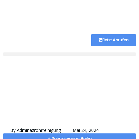
Jetzt Anrufen
By
Adminazrohrreinigung
Mai 24, 2024
#
Rohrreinigung Berlin