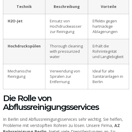
Technik
Beschreibung
Vorteile
H2O-Jet
Einsatz von
Effektiv gegen
Hochdruckwasser
hartnäckige
zur Reinigung
Ablagerungen
Hochdruckspülen
Thorough cleaning
Erhält die
with pressurized
Rohrintegrität
water
und Langlebigkeit
Mechanische
Verwendung von
Ideal für alte
Reinigung
Spiralen zur
Sanitäranlagen in
Entfernung
Berlin
Die Rolle von
Abflussreinigungsservices
In Berlin sind Abflussreinigungsservices sehr wichtig. Sie helfen,
Probleme mit verstopften Rohren zu lösen. Unsere Firma,
AZ
Rohrreinigung Berlin
, bietet viele Dienstleistungen an. So