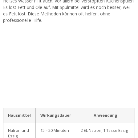
Heißes Wasser hilft auch, vor allem bei verstopften Küchenspülen.
Es löst Fett und Öle auf. Mit Spülmittel wird es noch besser, weil
es Fett löst. Diese Methoden können oft helfen, ohne
professionelle Hilfe.
Hausmittel
Wirkungsdauer
Anwendung
Natron und
15 – 20 Minuten
2 EL Natron, 1 Tasse Essig
Essig