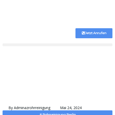
Jetzt Anrufen
By
Adminazrohrreinigung
Mai 24, 2024
#
Rohrreinigung Berlin