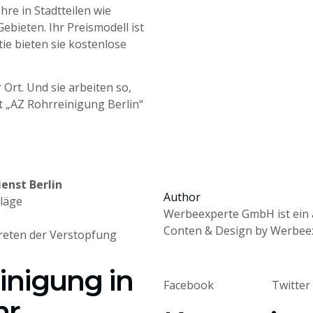
hre in Stadtteilen wie
ebieten. Ihr Preismodell ist
ie bieten sie kostenlose
 Ort. Und sie arbeiten so,
t „AZ Rohrreinigung Berlin“
enst Berlin
Author
hläge
Werbeexperte GmbH ist ein 
Conten & Design by Werbee
treten der Verstopfung
inigung in
Facebook
Twitter
hr