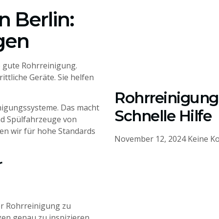
 Berlin:
gen
e gute Rohrreinigung.
ttliche Geräte. Sie helfen
Rohrreinigung 
igungssysteme. Das macht
Schnelle Hilfe
und Spülfahrzeuge von
en wir für hohe Standards
November 12, 2024
Keine K
r
er Rohrreinigung zu
gen genau zu inspizieren.