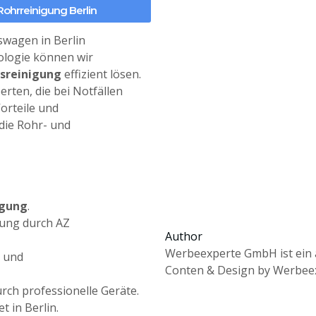
Rohrreinigung Berlin
swagen in Berlin
ologie können wir
ssreinigung
effizient lösen.
rten, die bei Notfällen
Vorteile und
 die Rohr- und
igung
.
zung durch AZ
Author
Werbeexperte GmbH ist ein 
 und
Conten & Design by Werbee
rch professionelle Geräte.
 in Berlin.