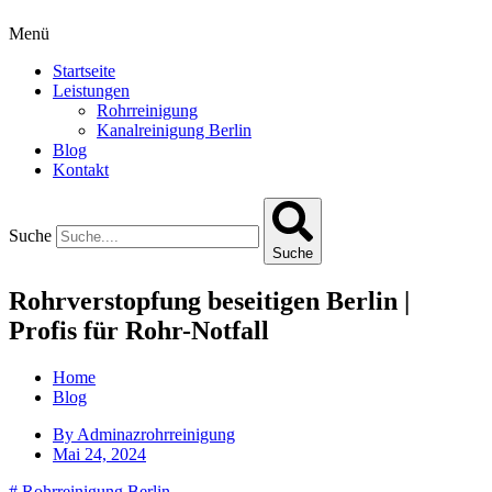
Menü
Startseite
Leistungen
Rohrreinigung
Kanalreinigung Berlin
Blog
Kontakt
Suche
Suche
Rohrverstopfung beseitigen Berlin |
Profis für Rohr-Notfall
Home
Blog
By
Adminazrohrreinigung
Mai 24, 2024
#
Rohrreinigung Berlin