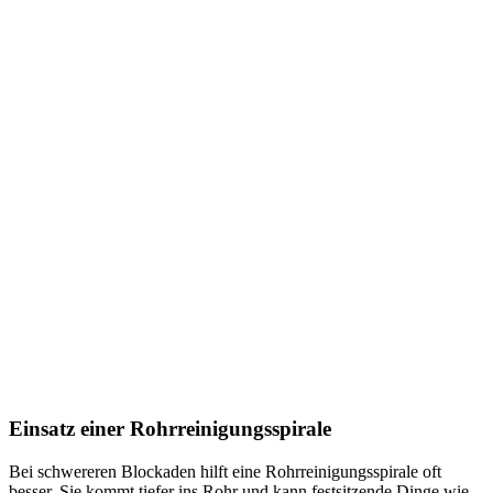
Einsatz einer Rohrreinigungsspirale
Bei schwereren Blockaden hilft eine Rohrreinigungsspirale oft
besser. Sie kommt tiefer ins Rohr und kann festsitzende Dinge wie