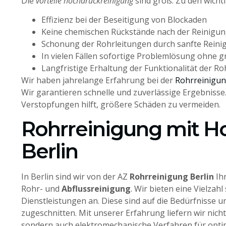
Die
vorteile hochdruckreinigung
sind groß. Zu den wicht
Effizienz bei der Beseitigung von Blockaden
Keine chemischen Rückstände nach der Reinigu
Schonung der Rohrleitungen durch sanfte Reini
In vielen Fällen sofortige Problemlösung ohn
Langfristige Erhaltung der Funktionalität der Ro
Wir haben jahrelange Erfahrung bei der
Rohrreinigun
Wir garantieren schnelle und zuverlässige Ergebnisse.
Verstopfungen hilft, größere Schäden zu vermeiden.
Rohrreinigung mit H
Berlin
In Berlin sind wir von der AZ
Rohrreinigung Berlin
Ihr
Rohr- und
Abflussreinigung
. Wir bieten eine Vielzahl 
Dienstleistungen an. Diese sind auf die Bedürfnisse 
zugeschnitten. Mit unserer Erfahrung liefern wir nich
sondern auch elektromechanische Verfahren für opti