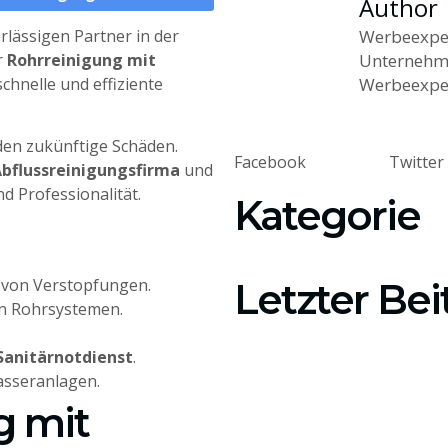
Author
rlässigen Partner in der
Werbeexper
r
Rohrreinigung mit
Unternehme
hnelle und effiziente
Werbeexpe
den zukünftige Schäden.
Facebook
Twitter
bflussreinigungsfirma
und
d Professionalität.
Kategorie
 von Verstopfungen.
Letzter Bei
on Rohrsystemen.
Sanitärnotdienst
.
asseranlagen.
g mit