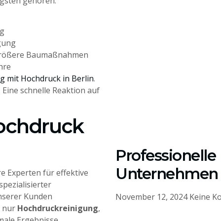
igsten gehören:
ng
gung
e größere Baumaßnahmen
hre
g mit Hochdruck in Berlin
.
 Eine schnelle Reaktion auf
ochdruck
Professionelle
Unternehmen 
e Experten für effektive
spezialisierter
unserer Kunden
November 12, 2024
Keine K
t nur
Hochdruckreinigung
,
male Ergebnisse.