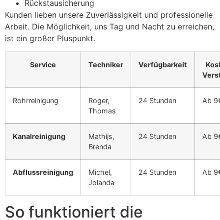
Rückstausicherung
Kunden lieben unsere Zuverlässigkeit und professionelle
Arbeit. Die Möglichkeit, uns Tag und Nacht zu erreichen,
ist ein großer Pluspunkt.
Service
Techniker
Verfügbarkeit
Kos
Vers
Rohrreinigung
Roger,
24 Stunden
Ab 9
Thomas
Kanalreinigung
Mathijs,
24 Stunden
Ab 9
Brenda
Abflussreinigung
Michel,
24 Stunden
Ab 9
Jolanda
So funktioniert die